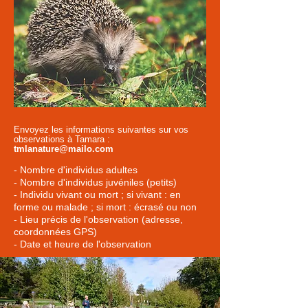
Envoyez les informations suivantes sur vos
observations à Tamara :
tmlanature@mailo.com
- Nombre d'individus adultes
- Nombre d'individus juvéniles (petits)
- Individu vivant ou mort ; si vivant : en
forme ou malade ; si mort : écrasé ou non
- Lieu précis de l'observation (adresse,
coordonnées GPS)
- Date et heure de l'observation