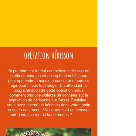
opÉration hÉrisson
Septembre est le mois du hérisson et nous en
profitons pour lancer une opération hérisson
pour apprendre à mieux le connaitre et surtout
agir pour mieux le protéger. En attendant la
programmation de cette opération, nous
commençons une collecte de données sur la
population de hérissons sur Basse Goulaine :
vous avez aperçu un hérisson dans votre jardin
ou sur la commune ? Vous avez vu un hérisson
mort dans une rue de la commune ?