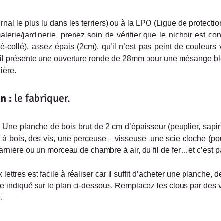
urnal le plus lu dans les terriers) ou à la LPO (Ligue de protectio
erie/jardinerie, prenez soin de vérifier que le nichoir est cons
-collé), assez épais (2cm), qu’il n’est pas peint de couleurs v
u’il présente une ouverture ronde de 28mm pour une mésange b
ière.
n :
 le fabriquer.
 ! Une planche de bois brut de 2 cm d’épaisseur (peuplier, sapin
 à bois, des vis, une perceuse – visseuse, une scie cloche (pour
harnière ou un morceau de chambre à air, du fil de fer…et c’est pa
 lettres est facile à réaliser car il suffit d’acheter une planche, 
indiqué sur le plan ci-dessous. Remplacez les clous par des vis
.