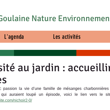
Goulaine Nature Environnemen
L'agenda
Les activités
ité au jardin : accueilli
es
qui auraient loupé un épisode, voici le lien vers le sit
ite.com/nichoir2-0/