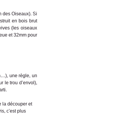
n des Oiseaux). Si 
truit en bois brut 
ives (les oiseaux 
leue et 32mm pour 
…), une règle, un 
 le trou d’envol), 
rti.
de la découper et 
, c'est plus 