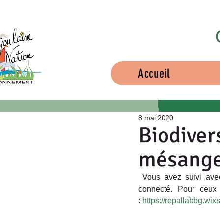
Accueil
8 mai 2020
Biodivers
mésang
 Vous avez suivi avec passion la vie d’une famille de mésanges charbonnières grâce au nichoir 
connecté. Pour ceux 
: 
https://repallabbg.wixs