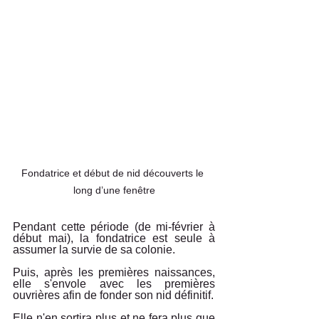
Fondatrice et début de nid découverts le 
long d’une fenêtre
Pendant cette période (de mi-février à 
début mai), la fondatrice est seule à 
assumer la survie de sa colonie.
Puis, après les premières naissances, 
elle s'envole avec les premières 
ouvrières afin de fonder son nid définitif. 
Elle n'en sortira plus et ne fera plus que 