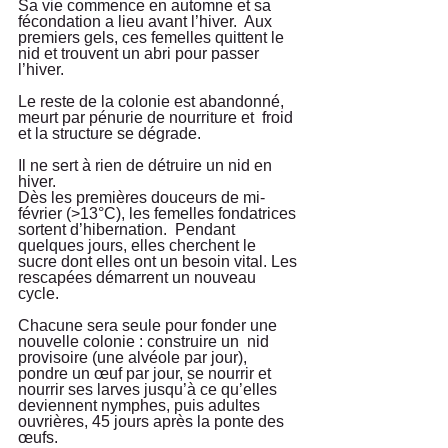
Sa vie commence en automne et sa 
fécondation a lieu avant l’hiver.  Aux 
premiers gels, ces femelles quittent le 
nid et trouvent un abri pour passer 
l’hiver. 
Le reste de la colonie est abandonné, 
meurt par pénurie de nourriture et  froid 
et la structure se dégrade. 
Il ne sert à rien de détruire un nid en  
hiver.
Dès les premières douceurs de mi-
février (>13°C), les femelles fondatrices 
sortent d’hibernation.  Pendant 
quelques jours, elles cherchent le 
sucre dont elles ont un besoin vital. Les 
rescapées démarrent un nouveau 
cycle. 
Chacune sera seule pour fonder une 
nouvelle colonie : construire un  nid 
provisoire (une alvéole par jour), 
pondre un œuf par jour, se nourrir et 
nourrir ses larves jusqu’à ce qu’elles 
deviennent nymphes, puis adultes 
ouvrières, 45 jours après la ponte des 
œufs. 